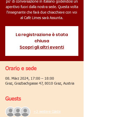
po' di conversazione in italiano godendosi un
aperitivo fuori dalla nostra sede. Questa volta
l'insegnante che farà due chiacchiere con voi
al Cafè Limes sarà Assunta.
La registrazione è stata
chiusa
Scopri gli altri eventi
Orario e sede
08. März 2024, 17:00 – 18:00
Graz, Grazbachgasse 47, 8010 Graz, Austria
Guests
+2 weitere Gäste