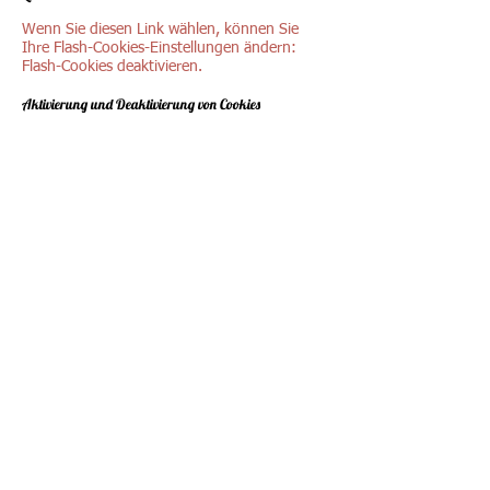
Wenn Sie diesen Link wählen, können Sie
Ihre Flash-Cookies-Einstellungen ändern:
Flash-Cookies deaktivieren.
Aktivierung und Deaktivierung von Cookies
Neben der Möglichkeit, die vom Browser
bereitgestellten Tools zum Aktivieren oder
Deaktivieren einzelner Cookies zu verwenden,
weisen wir Sie darauf hin, dass auf der
Website
www.youronlinechoices.com
die
Hauptanbieter aufgeführt sind, die mit
Website-Managern zusammenarbeiten, um
für Werbezwecke nützliche Informationen
über das Nutzerverhalten zu sammeln. Sie
können alle derartigen Unternehmen
deaktivieren oder aktivieren oder die
Einstellungen für jedes Unternehmen einzeln
anpassen. Verwenden Sie dazu das Tool auf
der Seite
www.youronlinechoices.com/it/le-
tue-scelte.
Weitere nützliche Informationen zu Cookies
finden Sie unter folgenden Adressen:
www.allaboutcookies.org