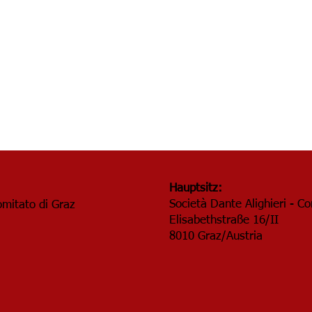
Hauptsitz:
Società Dante Alighieri - C
omitato di Graz
Elisabethstraße 16/II
8010 Graz/Austria