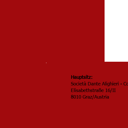
Hauptsitz:
Società Dante Alighieri - C
Elisabethstraße 16/II
8010 Graz/Austria