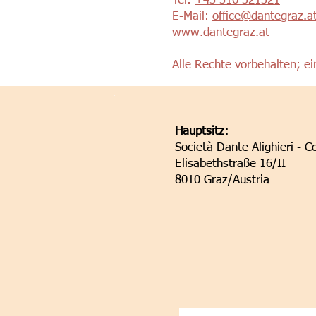
Tel:
+43 316 321321
E-Mail:
office@dantegraz.a
www.dantegraz.at
Alle Rechte vorbehalten; ei
Hauptsitz:
Società Dante Alighieri - C
Elisabethstraße 16/II
8010 Graz/Austria