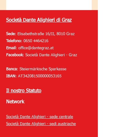
Società Dante Alighieri di Graz
Sede
: Elisabethstraße 16/II,
8010 Graz
Telefono
:
0650 4464216
Email
:
office@dantegraz.at
Facebook
: Società Dante Alighieri - Graz
Banca
: Steiermärkische Sparkasse
IBAN
: AT342081500000053165
Il nostro Statuto
Network
Società Dante Alighieri - sede centrale
Società Dante Alighieri - sedi austriache