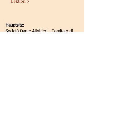
Lektion 5
Hauptsitz:
Società Dante Alighieri - Comitato di
Graz
Elisabethstraße 16/II
8010 Graz/Austria
Hauptsitz:
Società Dante Alighieri - Comitato di
Graz
Elisabethstraße 16/II