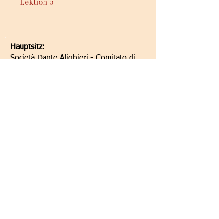
Lektion 5
Hauptsitz:
Società Dante Alighieri - Comitato di
Graz
Elisabethstraße 16/II
8010 Graz/Austria
Hauptsitz:
Società Dante Alighieri - Comitato di
Graz
Elisabethstraße 16/II