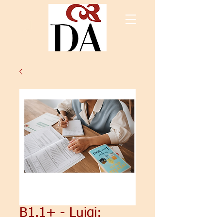
B1.1+ - Luigi: