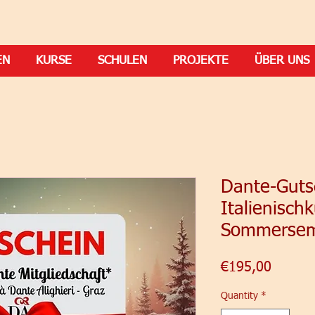
EN
KURSE
SCHULEN
PROJEKTE
ÜBER UNS
Dante-Guts
Italienisch
Sommersem
Price
€195,00
Quantity
*