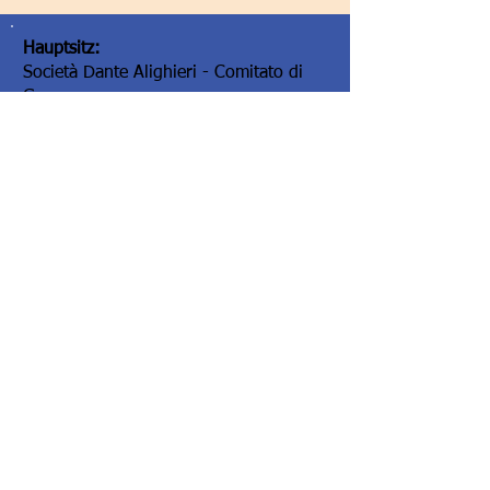
Hauptsitz:
Società Dante Alighieri - Comitato di
Graz
Elisabethstraße 16/II
8010 Graz/Austria
Hauptsitz:
Società Dante Alighieri - Comitato di
Graz
Elisabethstraße 16/II
8010 Graz/Austria