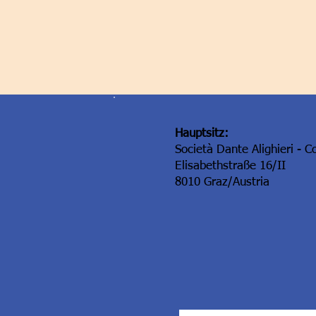
Hauptsitz:
Società Dante Alighieri - C
Elisabethstraße 16/II
8010 Graz/Austria