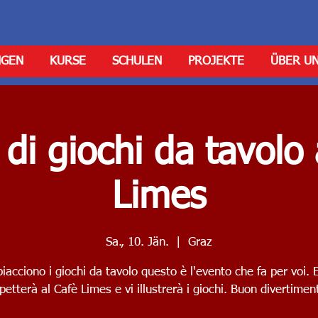
NGEN
KURSE
SCHULEN
PROJEKTE
ÜBER U
 di giochi da tavolo 
Limes
Sa., 10. Jän.
  |  
Graz
piacciono i giochi da tavolo questo è l'evento che fa per voi. E
petterà al Cafè Limes e vi illustrerà i giochi. Buon divertimen