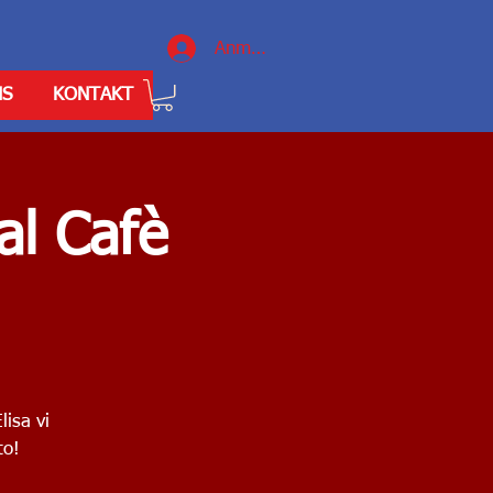
Anmelden
NS
KONTAKT
al Cafè
lisa vi
to!