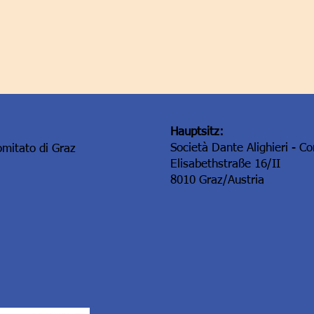
Hauptsitz:
Società Dante Alighieri - C
omitato di Graz
Elisabethstraße 16/II
8010 Graz/Austria