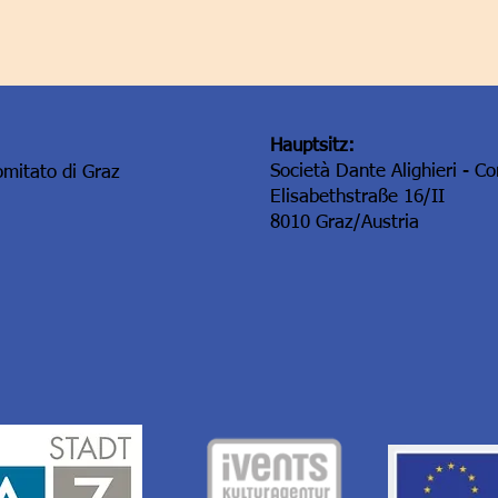
Hauptsitz:
Società Dante Alighieri - C
omitato di Graz
Elisabethstraße 16/II
8010 Graz/Austria