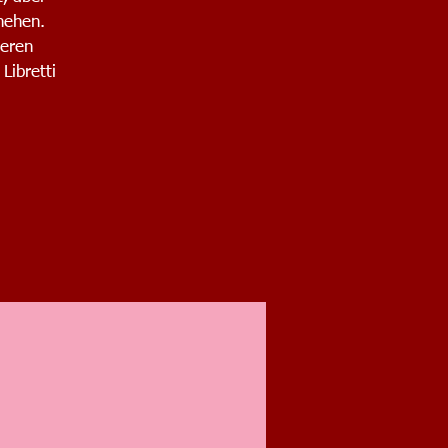
hehen.
deren
Libretti