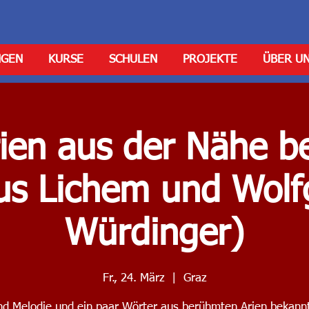
NGEN
KURSE
SCHULEN
PROJEKTE
ÜBER U
ien aus der Nähe be
us Lichem und Wol
Würdinger)
Fr., 24. März
  |  
Graz
ind Melodie und ein paar Wörter aus berühmten Arien bekannt