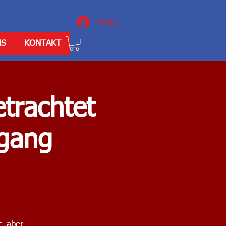
Anmelden
NS
KONTAKT
trachtet
fgang
, aber