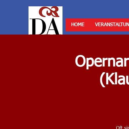
HOME
VERANSTALTU
Opernar
(Kla
Oft s