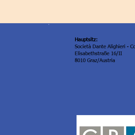
Hauptsitz:
Società Dante Alighieri - C
Elisabethstraße 16/II
8010 Graz/Austria