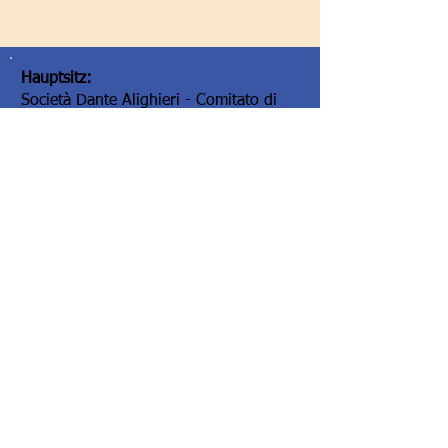
Hauptsitz:
Società Dante Alighieri - Comitato di
Graz
Elisabethstraße 16/II
8010 Graz/Austria
Hauptsitz:
Società Dante Alighieri - Comitato di
Graz
Elisabethstraße 16/II
8010 Graz/Austria