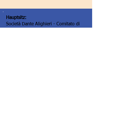
Hauptsitz:
Società Dante Alighieri - Comitato di
Graz
Elisabethstraße 16/II
8010 Graz/Austria
Hauptsitz:
Società Dante Alighieri - Comitato di
Graz
Elisabethstraße 16/II
8010 Graz/Austria