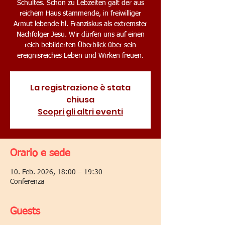
Schultes. Schon zu Lebzeiten galt der aus
reichem Haus stammende, in freiwilliger
Armut lebende hl. Franziskus als extremster
Nachfolger Jesu. Wir dürfen uns auf einen
reich bebilderten Überblick über sein
ereignisreiches Leben und Wirken freuen.
La registrazione è stata
chiusa
Scopri gli altri eventi
Orario e sede
10. Feb. 2026, 18:00 – 19:30
Conferenza
Guests