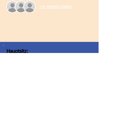
+6 weitere Gäste
Hauptsitz:
Società Dante Alighieri - Comitato di
Graz
Elisabethstraße 16/II
8010 Graz/Austria
Hauptsitz: