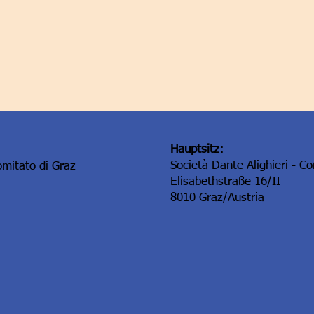
Hauptsitz:
Società Dante Alighieri - C
omitato di Graz
Elisabethstraße 16/II
8010 Graz/Austria