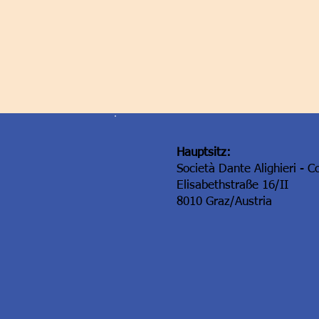
Hauptsitz:
Società Dante Alighieri - C
Elisabethstraße 16/II
8010 Graz/Austria