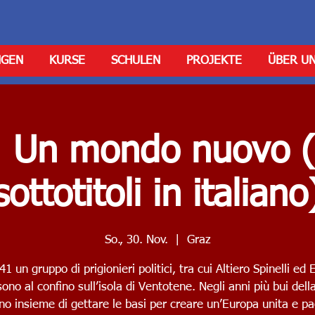
NGEN
KURSE
SCHULEN
PROJEKTE
ÜBER U
 Un mondo nuovo (
sottotitoli in italiano
So., 30. Nov.
  |  
Graz
1 un gruppo di prigionieri politici, tra cui Altiero Spinelli ed
sono al confino sull’isola di Ventotene. Negli anni più bui dell
no insieme di gettare le basi per creare un’Europa unita e pac