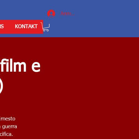
Anmelden
NS
KONTAKT
film e
)
 Ernesto
a guerra
ifica.