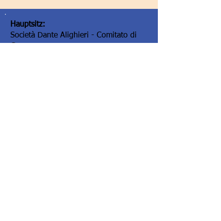
Hauptsitz:
Società Dante Alighieri - Comitato di
Graz
Elisabethstraße 16/II
8010 Graz/Austria
Hauptsitz:
Società Dante Alighieri - Comitato di
Graz
Elisabethstraße 16/II
8010 Graz/Austria