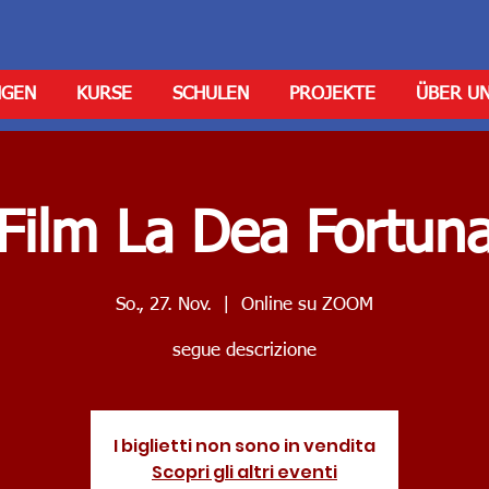
NGEN
KURSE
SCHULEN
PROJEKTE
ÜBER U
Film La Dea Fortun
So., 27. Nov.
  |  
Online su ZOOM
segue descrizione
I biglietti non sono in vendita
Scopri gli altri eventi