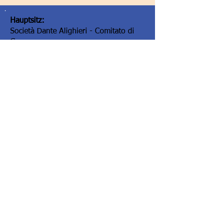
Hauptsitz:
Società Dante Alighieri - Comitato di
Graz
Elisabethstraße 16/II
8010 Graz/Austria
Hauptsitz:
Società Dante Alighieri - Comitato di
Graz
Elisabethstraße 16/II
8010 Graz/Austria