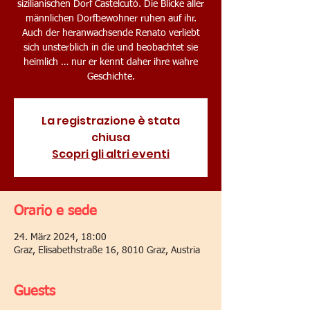
sizilianischen Dorf Castelcutò. Die Blicke aller
männlichen Dorfbewohner ruhen auf ihr.
Auch der heranwachsende Renato verliebt
sich unsterblich in die und beobachtet sie
heimlich … nur er kennt daher ihre wahre
Geschichte.
La registrazione è stata
chiusa
Scopri gli altri eventi
Orario e sede
24. März 2024, 18:00
Graz, Elisabethstraße 16, 8010 Graz, Austria
Guests