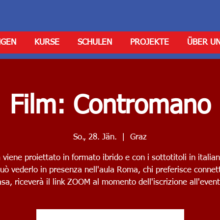
NGEN
KURSE
SCHULEN
PROJEKTE
ÜBER U
Film: Contromano
So., 28. Jän.
  |  
Graz
m viene proiettato in formato ibrido e con i sottotitoli in italia
uò vederlo in presenza nell'aula Roma, chi preferisce connet
asa, riceverà il link ZOOM al momento dell'iscrizione all'event