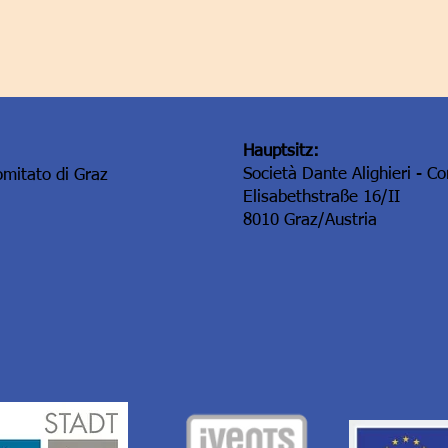
Hauptsitz:
Società Dante Alighieri - C
omitato di Graz
Elisabethstraße 16/II
8010 Graz/Austria