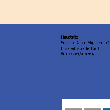
Hauptsitz:
Società Dante Alighieri - C
Elisabethstraße 16/II
8010 Graz/Austria