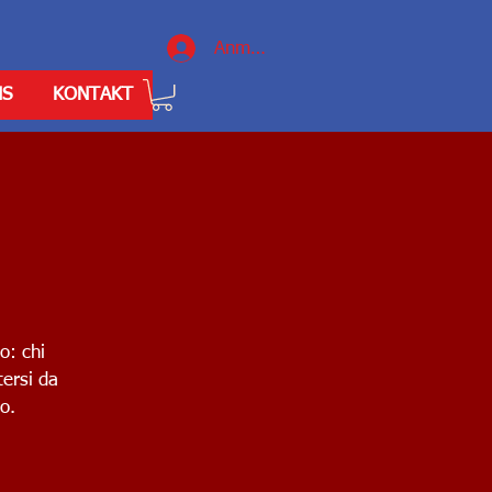
Anmelden
NS
KONTAKT
no: chi
tersi da
o.