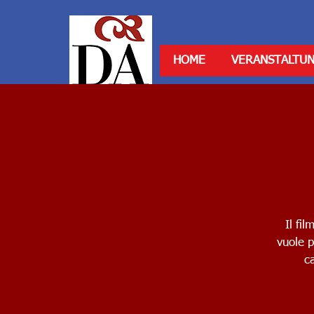
HOME
VERANSTALTU
Il fil
vuole p
c