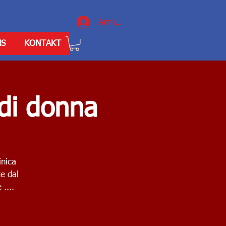
Anmelden
NS
KONTAKT
di donna
inica
e dal
....