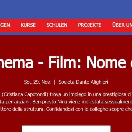
NGEN
KURSE
SCHULEN
PROJEKTE
ÜBER U
nema - Film: Nome 
So., 29. Nov.
  |  
Societa Dante Alighieri
 (Cristiana Capotondi) trova un impiego in una prestigiosa cl
ata per anziani. Ben presto Nina viene molestata sessualment
ettore della struttura. Confidandosi con le colleghe scopre che 