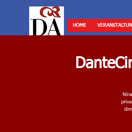
HOME
VERANSTALTU
DanteCi
Nina
priv
dir