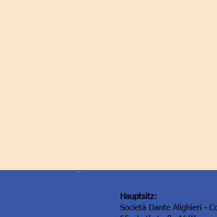
Hauptsitz:
Società Dante Alighieri - C