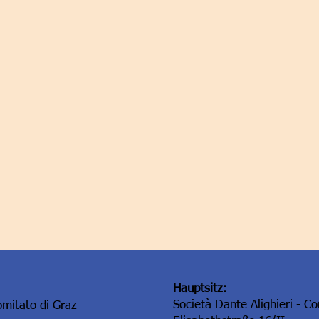
Hauptsitz:
Società Dante Alighieri - C
omitato di Graz