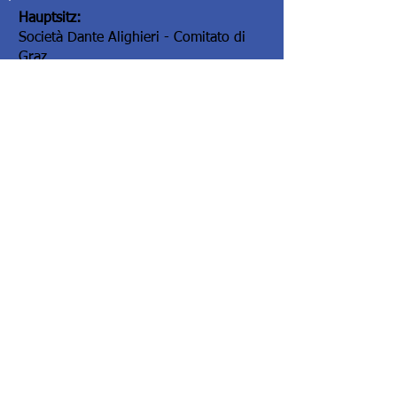
Hauptsitz:
Società Dante Alighieri - Comitato di
Graz
Elisabethstraße 16/II
8010 Graz/Austria
Hauptsitz:
Società Dante Alighieri - Comitato di
Graz
Elisabethstraße 16/II
8010 Graz/Austria