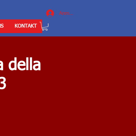
Anmelden
NS
KONTAKT
 della
3