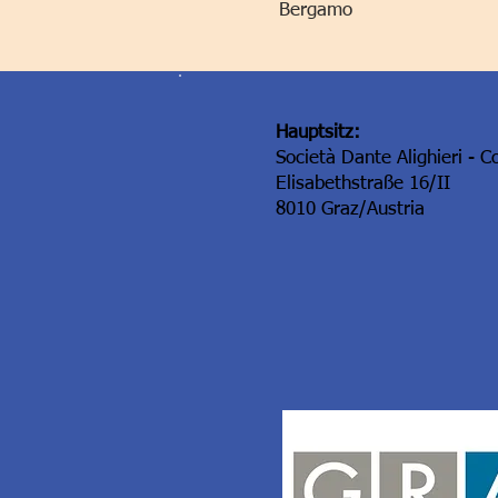
Bergamo
Hauptsitz:
Società Dante Alighieri - C
Elisabethstraße 16/II
8010 Graz/Austria