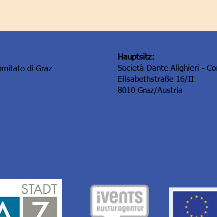
Hauptsitz:
Società Dante Alighieri - C
omitato di Graz
Elisabethstraße 16/II
8010 Graz/Austria