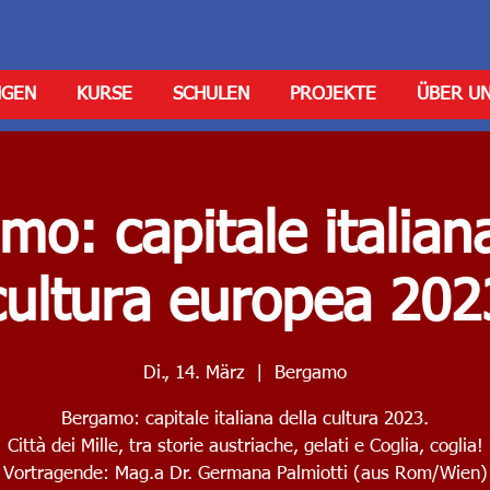
NGEN
KURSE
SCHULEN
PROJEKTE
ÜBER U
mo: capitale italiana
cultura europea 202
Di., 14. März
  |  
Bergamo
Bergamo: capitale italiana della cultura 2023.
Città dei Mille, tra storie austriache, gelati e Coglia, coglia!
Vortragende: Mag.a Dr. Germana Palmiotti (aus Rom/Wien)