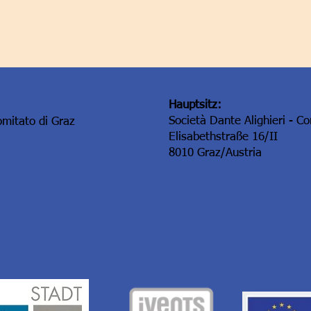
Hauptsitz:
Società Dante Alighieri - C
omitato di Graz
Elisabethstraße 16/II
8010 Graz/Austria