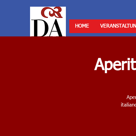
HOME
VERANSTALTU
Aperi
Aper
italia