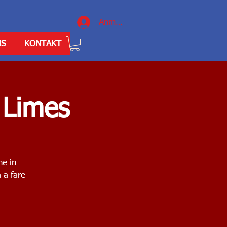
Anmelden
NS
KONTAKT
 Limes
ne in
 a fare