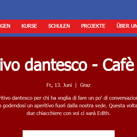
NGEN
KURSE
SCHULEN
PROJEKTE
ÜBER U
tivo dantesco - Cafè
Fr., 13. Juni
  |  
Graz
itivo dantesco per chi ha voglia di fare un po' di conversazio
no godendosi un aperitivo fuori dalla nostra sede. Questa volta
due chiacchiere con voi ci sarà Edith.