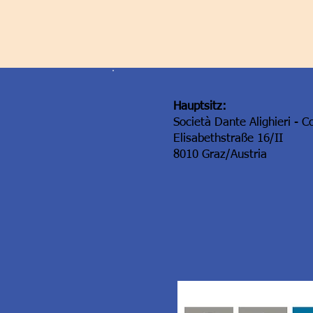
Hauptsitz:
Società Dante Alighieri - C
Elisabethstraße 16/II
8010 Graz/Austria