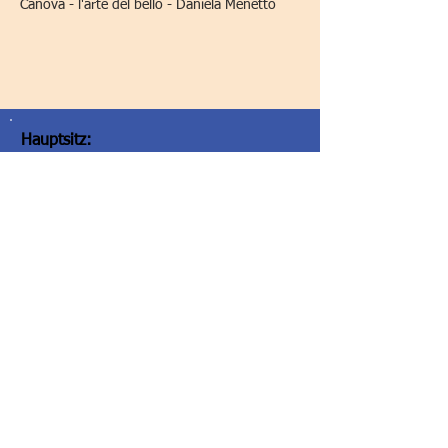
Canova - l'arte del bello - Daniela Menetto
Hauptsitz:
Società Dante Alighieri - Comitato di
Graz
Elisabethstraße 16/II
8010 Graz/Austria
Hauptsitz:
Società Dante Alighieri - Comitato di