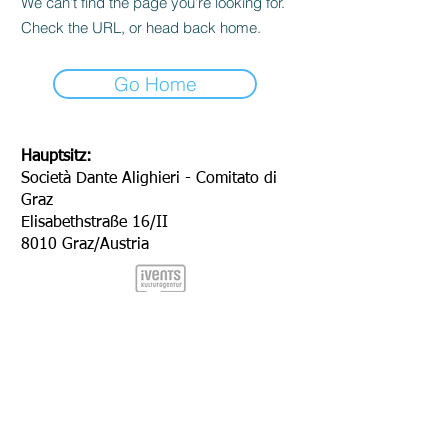
We can’t find the page you’re looking for.
Check the URL, or head back home.
Go Home
Hauptsitz:
Società Dante Alighieri - Comitato di
Graz
Elisabethstraße 16/II
8010 Graz/Austria
Hauptsitz: