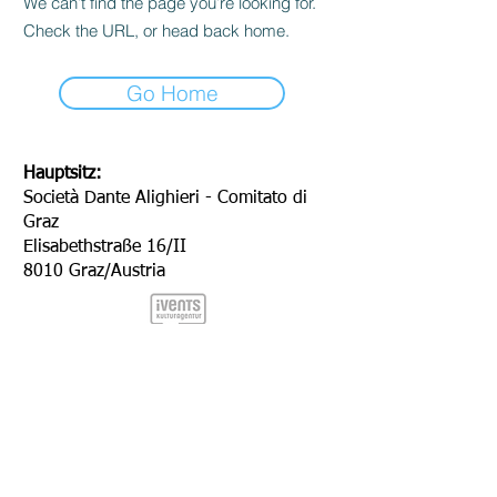
We can’t find the page you’re looking for.
Check the URL, or head back home.
Go Home
Hauptsitz:
Società Dante Alighieri - Comitato di
Graz
Elisabethstraße 16/II
8010 Graz/Austria
Hauptsitz: